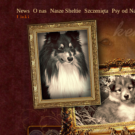
News
O nas
Nasze Sheltie
Szczenięta
Psy od N
Linki